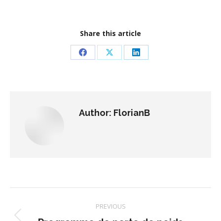
Share this article
Share
Share
Share
on
on
on
Facebook
X
LinkedIn
Author:
FlorianB
Post
PREVIOUS