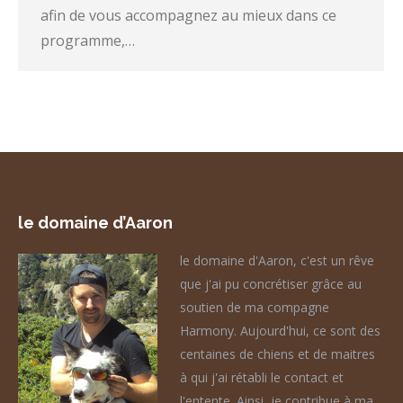
afin de vous accompagnez au mieux dans ce
programme,…
le domaine d’Aaron
le domaine d'Aaron, c'est un rêve
que j'ai pu concrétiser grâce au
soutien de ma compagne
Harmony. Aujourd'hui, ce sont des
centaines de chiens et de maitres
à qui j'ai rétabli le contact et
l'entente. Ainsi, je contribue à ma